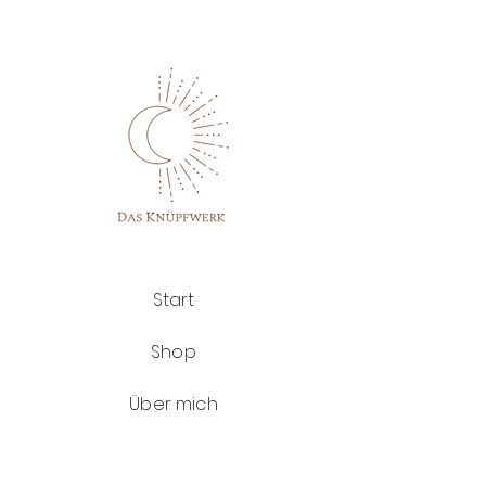
liebevoll handgemachten
MakrameeWandbehang eine warme
und gemütliche Atmosphäre in dein
Zuhause. Dank dem einzigartigen,
selbst gesammelten und
bearbeiteten Holzast ist jedes Stück
ein absolutes Unikat. Liebend gerne
zaubere ich dir deinen individuellen
Wandbehang in deiner Wunschfarbe.
♥
Hast du besondere Wünsche? Schreib
mir gerne über das Kontaktformular.
Start
Material
Shop
Garn: Baumwollgarn
Ast: Holz
Über mich
Größe: ca. 90x60 cm
Bearbeitungszeit: 5-12 Tage
Kontakt