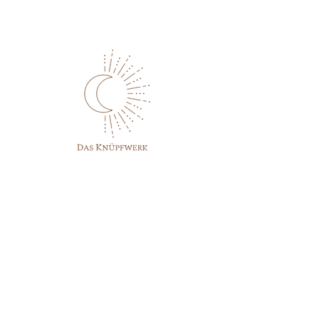
Schmücke deinen Schlüsselbund
mit diesem wunderschönen,
liebevoll handgemachten
MakrameeSchlüsselanhänger in
deiner Wunschfarbe und gerne mit
der personalisierten individuellen
Perle deiner Wahl.
♥
Hast du besondere Wünsche?
Schreib mir gerne über das
Kontaktformular.
Start
Material
Shop
Garn: Baumwollgarn
Karabiner: Metalllegierung
Über mich
Perle: Holz
Größe: ca. 13 cm
Kontakt