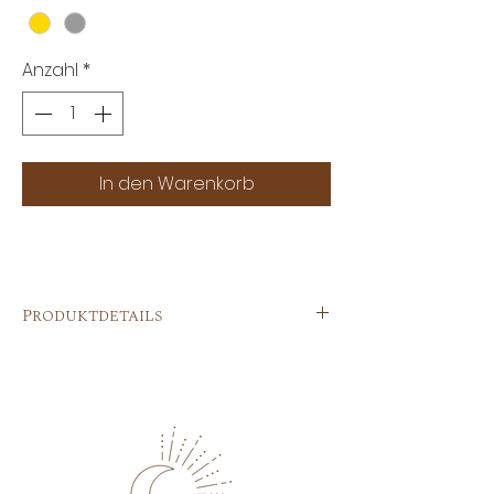
Anzahl
*
In den Warenkorb
Produktdetails
Verzaubere dein Outfit mit diesen
wunderschönen, hochwertigen
Creolen. Die Mix&Match Kollektion bietet
unendliche
Kombinationsmöglichkeiten, um
deinen individuellen Stil zum Ausdruck